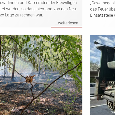
radinnen und Kameraden der Freiwilligen
„Gewerbegebie
tet worden, so dass niemand von den Neu-
das Feuer übe
her Lage zu rechnen war.
Einsatzstelle
...weiterlesen