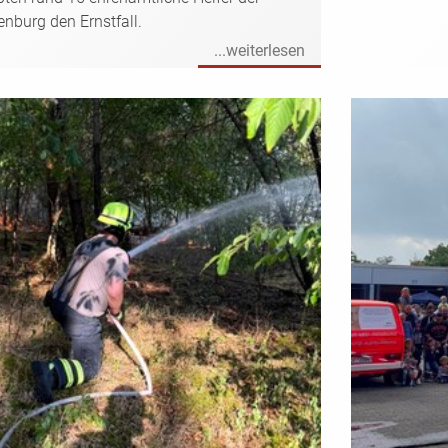
enburg den Ernstfall.
...weiterlesen