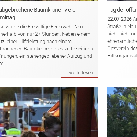
 abgebrochene Baumkrone - viele
Tag der offe
hmittag
22.07.2026
Am
Straße in Neu
l wurde die Freiwillige Feuerwehr Neu-
nicht nicht n
innerhalb von nur 27 Stunden. Neben einem
ehrenamtlich
z, einer Hilfeleistung nach einem
Ortsverein de
ebrochenen Baumkrone, die es zu beseitigen
Hilfsorganisa
fnungen, ein stehengebliebener Aufzug und
m.
...weiterlesen