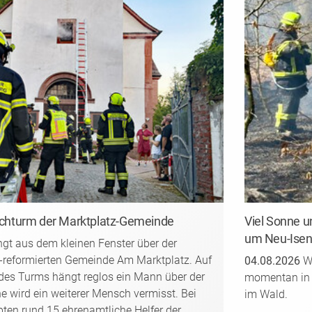
irchturm der Marktplatz-Gemeinde
Viel Sonne u
um Neu-Isen
ngt aus dem kleinen Fenster über der
h-reformierten Gemeinde Am Marktplatz. Auf
04.08.2026
We
es Turms hängt reglos ein Mann über der
momentan in g
he wird ein weiterer Mensch vermisst. Bei
im Wald.
bten rund 15 ehrenamtliche Helfer der