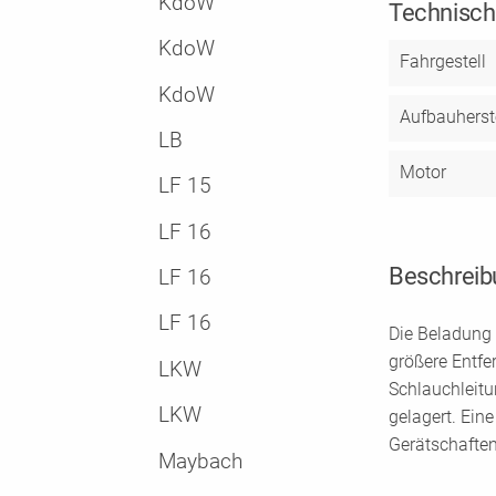
KdoW
Technisch
KdoW
Fahrgestell
KdoW
Aufbauherste
LB
Motor
LF 15
LF 16
Beschreib
LF 16
LF 16
Die Beladung
größere Entfe
LKW
Schlauchleitu
LKW
gelagert. Ein
Gerätschaften
Maybach