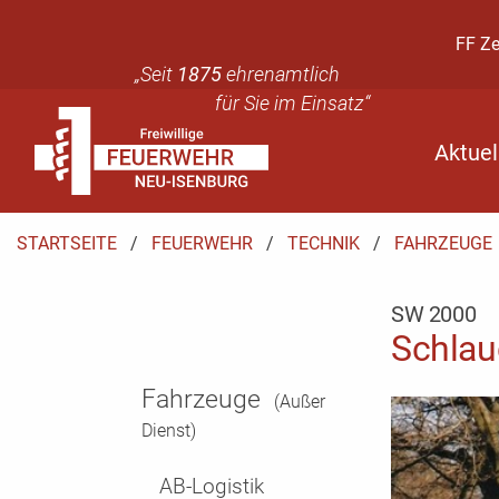
FF Z
„Seit
1875
ehrenamtlich
für Sie im Einsatz“
Aktuel
STARTSEITE
FEUERWEHR
TECHNIK
FAHRZEUGE
SW 2000
Schla
Fahrzeuge
(Außer
Dienst)
AB-Logistik