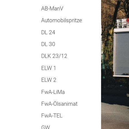
AB-ManV
Automobilspritze
DL 24
DL 30
DLK 23/12
ELW 1
ELW 2
FwA-LiMa
FwA-Ölsanimat
FwA-TEL
GW