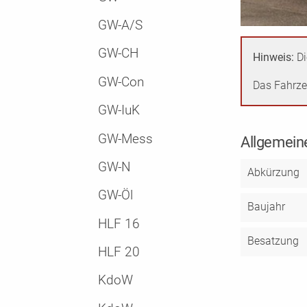
GW-A/S
GW-CH
Hinweis:
Di
GW-Con
Das Fahrze
GW-IuK
GW-Mess
Allgemein
GW-N
Abkürzung
GW-Öl
Baujahr
HLF 16
Besatzung
HLF 20
KdoW