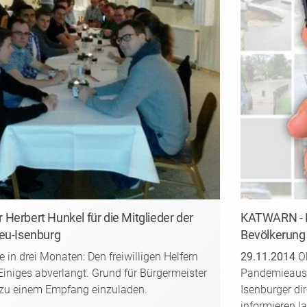
Herbert Hunkel für die Mitglieder der
KATWARN - K
eu-Isenburg
Bevölkerung
in drei Monaten: Den freiwilligen Helfern
29.11.2014
Ob
 Einiges abverlangt. Grund für Bürgermeister
Pandemieausb
r zu einem Empfang einzuladen.
Isenburger di
informieren l