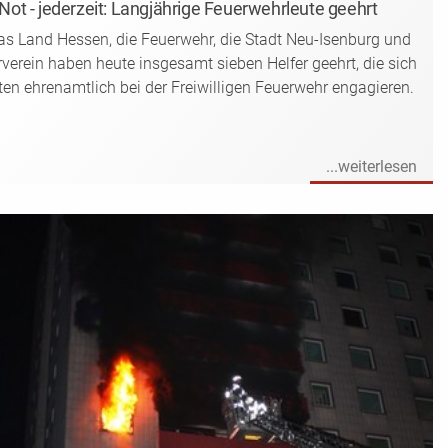
 Not - jederzeit: Langjährige Feuerwehrleute geehrt
s Land Hessen, die Feuerwehr, die Stadt Neu-Isenburg und
verein haben heute insgesamt sieben Helfer geehrt, die sich
ten ehrenamtlich bei der Freiwilligen Feuerwehr engagieren.
...weiterlesen