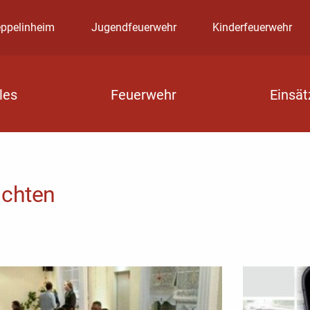
eppelinheim
Jugendfeuerwehr
Kinderfeuerwehr
les
Feuerwehr
Einsät
ichten