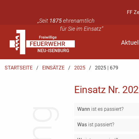
FF Z
„Seit
1875
ehrenamtlich
für Sie im Einsatz“
Aktuel
STARTSEITE
EINSÄTZE
2025
AKTUELL:
2025 | 679
Einsatz Nr. 202
Wann
ist es passiert?
Was
ist passiert?