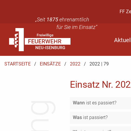
FF Z
„Seit
1875
ehrenamtlich
für Sie im Einsatz“
Aktuel
STARTSEITE
EINSÄTZE
2022
AKTUELL:
2022 | 79
Einsatz Nr. 202
Wann
ist es passiert?
Was
ist passiert?