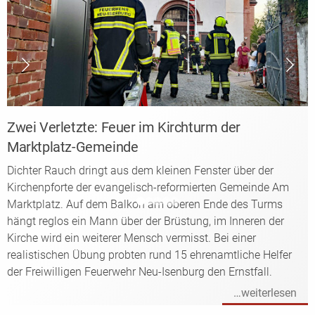
Zwei Verletzte: Feuer im Kirchturm der
V
Marktplatz-Gemeinde
W
Dichter Rauch dringt aus dem kleinen Fenster über der
W
Kirchenpforte der evangelisch-reformierten Gemeinde Am
m
Marktplatz. Auf dem Balkon am oberen Ende des Turms
r
hängt reglos ein Mann über der Brüstung, im Inneren der
Kirche wird ein weiterer Mensch vermisst. Bei einer
realistischen Übung probten rund 15 ehrenamtliche Helfer
der Freiwilligen Feuerwehr Neu-Isenburg den Ernstfall.
…weiterlesen